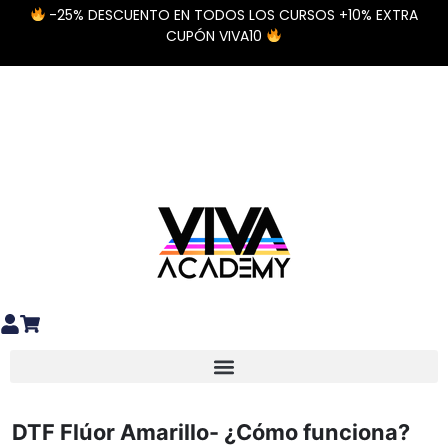
-25% DESCUENTO EN TODOS LOS CURSOS +10% EXTRA
CUPÓN VIVA10
Diseño y preparación de archivos
Materiales Especiales DTF / UV DTF
DTF Flúor Amarillo- ¿Cómo funciona?