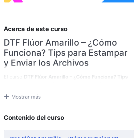
Acerca de este curso
DTF Flúor Amarillo – ¿Cómo
Funciona? Tips para Estampar
y Enviar los Archivos
El curso
DTF Flúor Amarillo – ¿Cómo Funciona? Tips
para Estampar y Enviar los Archivos
está diseñado
para profesionales de la impresión DTF que desean
Mostrar más
aprender a trabajar correctamente con el
material DTF
flúor amarillo
, un acabado especial de máxima
visibilidad y alto impacto visual, ideal para moda
Contenido del curso
urbana, ropa deportiva, eventos y prendas
promocionales. Esta formación te permitirá