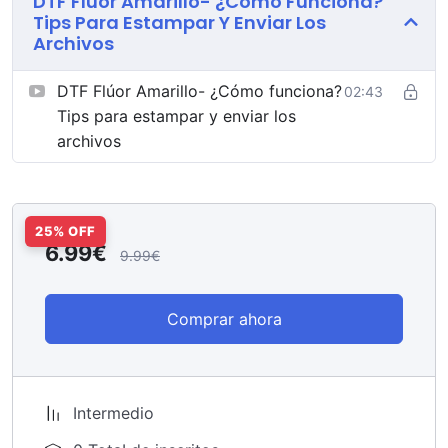
DTF Flúor Amarillo- ¿Cómo Funciona?
comprender cómo funciona este material y cómo
Tips Para Estampar Y Enviar Los
obtener resultados profesionales, intensos y duraderos.
Archivos
A lo largo del curso aprenderás
qué es el DTF flúor
amarillo
, cuáles son sus características técnicas y
DTF Flúor Amarillo- ¿Cómo funciona?
02:43
cómo se comporta durante la impresión, el curado y el
Tips para estampar y enviar los
planchado. Se explican las diferencias frente al DTF
archivos
convencional y otros materiales flúor, así como las
limitaciones y cuidados necesarios para conservar la
intensidad del color sin pérdida de brillo ni degradación
tras el uso y los lavados.
6.99€
9.99€
La formación se centra en los
ajustes correctos de
impresión y estampación
para DTF flúor amarillo,
Comprar ahora
incluyendo la correcta gestión de la tinta blanca, el
número de capas, el curado adecuado y los parámetros
de presión, temperatura y tiempo de planchado.
Aprenderás a evitar errores comunes como colores
Intermedio
apagados, mala adherencia, exceso de tinta o pérdida