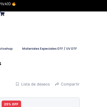
VIVA10
otoshop
Materiales Especiales DTF / UV DTF
s
Lista de deseos
Compartir