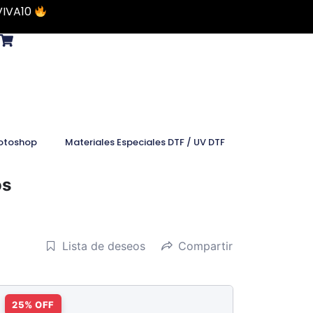
VIVA10
otoshop
Materiales Especiales DTF / UV DTF
os
Lista de deseos
Compartir