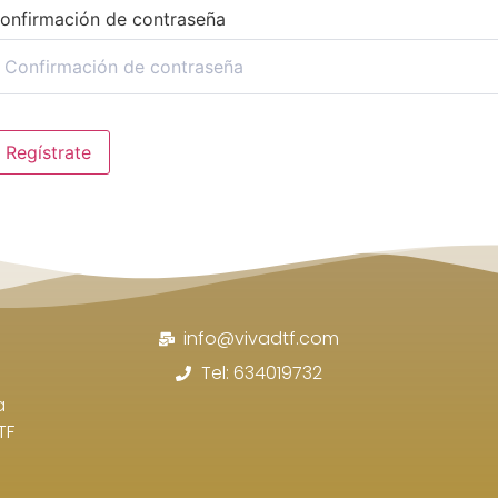
onfirmación de contraseña
Regístrate
info@vivadtf.com
Tel: 634019732
a
TF