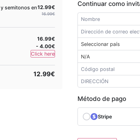
Continuar como invi
12.99€
 y semitonos en
16.99€
16.99€
- 4.00€
Click here
12.99€
Método de pago
Stripe