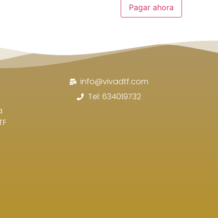
Pagar ahora
info@vivadtf.com
Tel: 634019732
a
TF