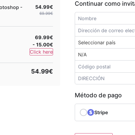
Continuar como invi
54.99€
otoshop -
69.99€
69.99€
- 15.00€
Click here
54.99€
Método de pago
Stripe