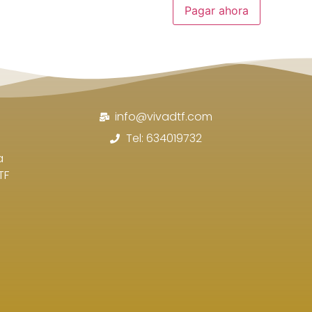
Pagar ahora
info@vivadtf.com
Tel: 634019732
a
TF