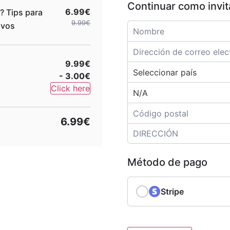
Continuar como invi
6.99€
? Tips para
9.99€
ivos
9.99€
- 3.00€
Click here
6.99€
Método de pago
Stripe