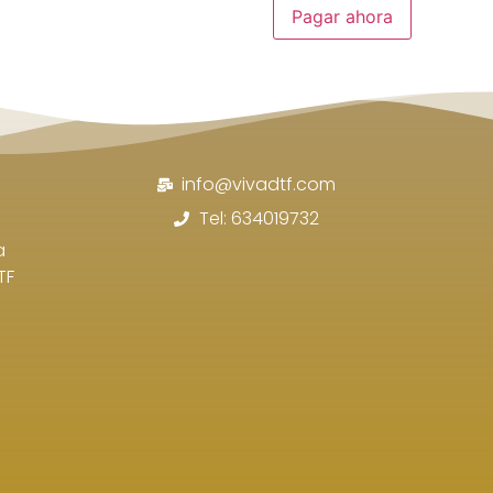
Pagar ahora
info@vivadtf.com
Tel: 634019732
a
TF