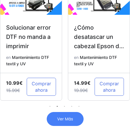
Solucionar error
¿Cómo
DTF no manda a
desatascar un
imprimir
cabezal Epson de
DTF? I3200 –
en
Mantenimiento DTF
en
Mantenimiento DTF
textil y UV
I1600
textil y UV
10.99€
14.99€
Comprar
Comprar
ahora
ahora
15.99€
19.99€
Ver Más