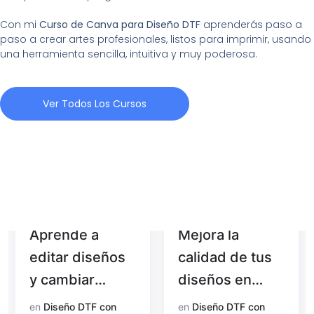
Con mi
Curso de Canva para Diseño DTF
aprenderás paso a
paso a crear artes profesionales, listos para imprimir, usando
una herramienta sencilla, intuitiva y muy poderosa.
Ver Todos Los Cursos
Aprende a
Mejora la
editar diseños
calidad de tus
y cambiar
diseños en
colores con
Photoshop
en
Diseño DTF con
en
Diseño DTF con