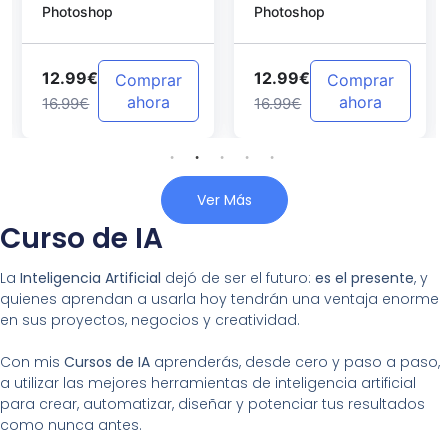
Photoshop
Photoshop
Photoshop
12.99€
12.99€
Comprar
Comprar
ahora
ahora
16.99€
16.99€
Ver Más
Curso de IA
La
Inteligencia Artificial
dejó de ser el futuro:
es el presente
, y
quienes aprendan a usarla hoy tendrán una ventaja enorme
en sus proyectos, negocios y creatividad.
Con mis
Cursos de IA
aprenderás, desde cero y paso a paso,
a utilizar las mejores herramientas de inteligencia artificial
para crear, automatizar, diseñar y potenciar tus resultados
como nunca antes.