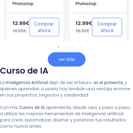
Photoshop
Photoshop
Photoshop
12.99€
12.99€
Comprar
Comprar
ahora
ahora
16.99€
16.99€
Ver Más
Curso de IA
La
Inteligencia Artificial
dejó de ser el futuro:
es el presente
, y
quienes aprendan a usarla hoy tendrán una ventaja enorme
en sus proyectos, negocios y creatividad.
Con mis
Cursos de IA
aprenderás, desde cero y paso a paso,
a utilizar las mejores herramientas de inteligencia artificial
para crear, automatizar, diseñar y potenciar tus resultados
como nunca antes.