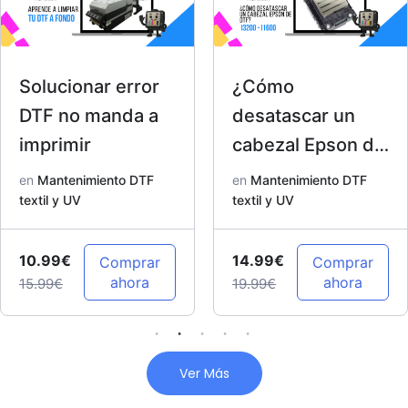
Solucionar error
¿Cómo
DTF no manda a
desatascar un
imprimir
cabezal Epson de
DTF? I3200 –
en
Mantenimiento DTF
en
Mantenimiento DTF
textil y UV
I1600
textil y UV
10.99€
14.99€
Comprar
Comprar
ahora
ahora
15.99€
19.99€
Ver Más