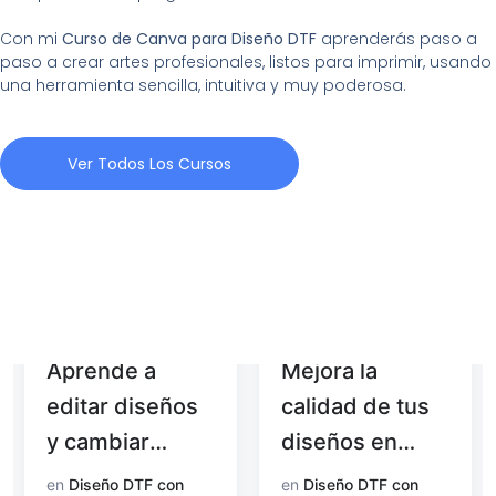
Con mi
Curso de Canva para Diseño DTF
aprenderás paso a
paso a crear artes profesionales, listos para imprimir, usando
una herramienta sencilla, intuitiva y muy poderosa.
Ver Todos Los Cursos
Aprende a
Mejora la
editar diseños
calidad de tus
y cambiar
diseños en
colores con
Photoshop
en
Diseño DTF con
en
Diseño DTF con