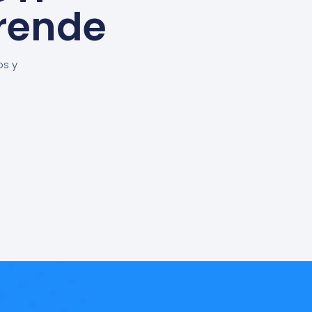
rende
os y