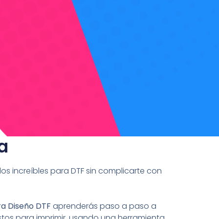
a
s increíbles para DTF sin complicarte con
ra Diseño DTF
aprenderás paso a paso a
listos para imprimir, usando una herramienta