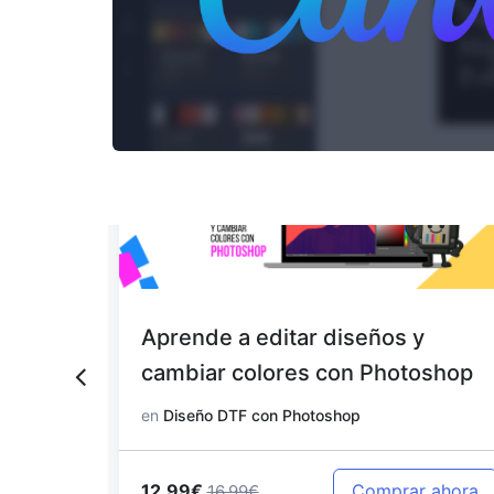
 con
Aprende a editar diseños y
cambiar colores con Photoshop
en
Diseño DTF con Photoshop
12.99€
 ahora
Comprar ahora
16.99€