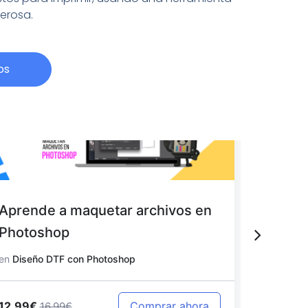
derosa.
os
Aprende a maquetar archivos en
Aprend
Photoshop
en Pho
en
Diseño DTF con Photoshop
en
Diseño
12.99€
12.99€
Comprar ahora
16.99€