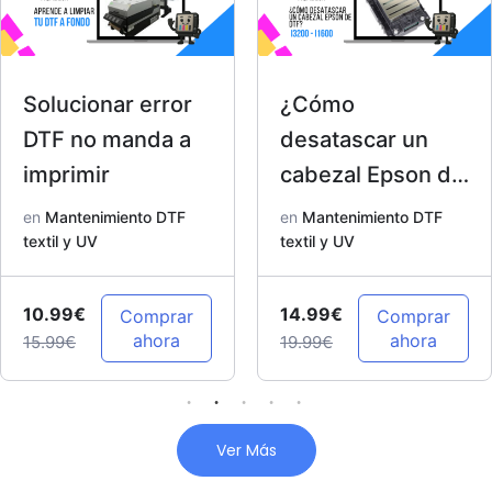
Solucionar error
¿Cómo
DTF no manda a
desatascar un
imprimir
cabezal Epson de
DTF? I3200 –
en
Mantenimiento DTF
en
Mantenimiento DTF
textil y UV
I1600
textil y UV
10.99€
14.99€
Comprar
Comprar
ahora
ahora
15.99€
19.99€
Ver Más