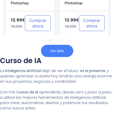
Photoshop
Photoshop
Photoshop
12.99€
12.99€
Comprar
Comprar
ahora
ahora
16.99€
16.99€
Ver Más
Curso de IA
La
Inteligencia Artificial
dejó de ser el futuro:
es el presente
, y
quienes aprendan a usarla hoy tendrán una ventaja enorme
en sus proyectos, negocios y creatividad.
Con mis
Cursos de IA
aprenderás, desde cero y paso a paso,
a utilizar las mejores herramientas de inteligencia artificial
para crear, automatizar, diseñar y potenciar tus resultados
como nunca antes.