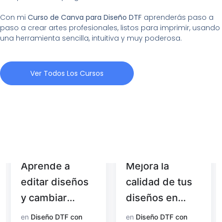
Con mi
Curso de Canva para Diseño DTF
aprenderás paso a
paso a crear artes profesionales, listos para imprimir, usando
una herramienta sencilla, intuitiva y muy poderosa.
Ver Todos Los Cursos
Aprende a
Mejora la
editar diseños
calidad de tus
y cambiar
diseños en
colores con
Photoshop
en
Diseño DTF con
en
Diseño DTF con