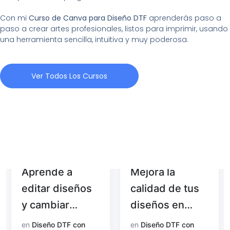
Con mi
Curso de Canva para Diseño DTF
aprenderás paso a
paso a crear artes profesionales, listos para imprimir, usando
una herramienta sencilla, intuitiva y muy poderosa.
Ver Todos Los Cursos
Aprende a
Mejora la
editar diseños
calidad de tus
y cambiar
diseños en
colores con
Photoshop
en
Diseño DTF con
en
Diseño DTF con