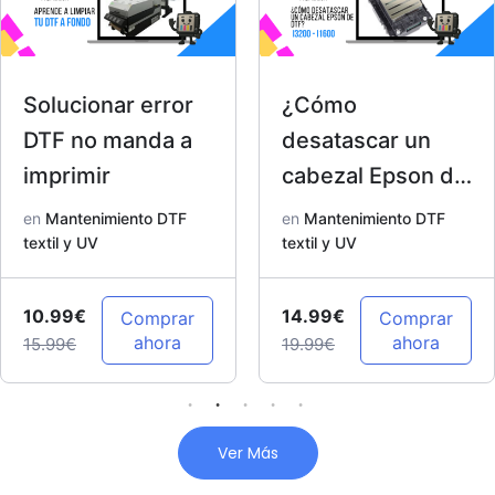
Solucionar error
¿Cómo
DTF no manda a
desatascar un
imprimir
cabezal Epson de
DTF? I3200 –
en
Mantenimiento DTF
en
Mantenimiento DTF
textil y UV
I1600
textil y UV
10.99€
14.99€
Comprar
Comprar
ahora
ahora
15.99€
19.99€
Ver Más