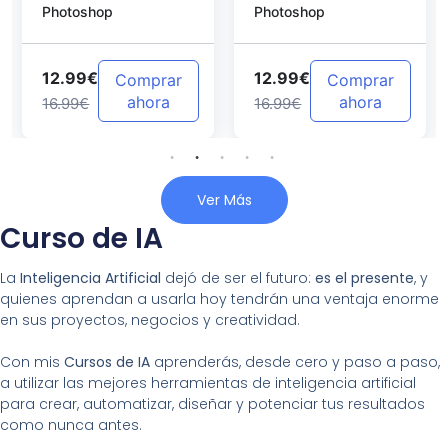
Photoshop
Photoshop
Photoshop
12.99€
12.99€
Comprar
Comprar
ahora
ahora
16.99€
16.99€
Ver Más
Curso de IA
La
Inteligencia Artificial
dejó de ser el futuro:
es el presente
, y
quienes aprendan a usarla hoy tendrán una ventaja enorme
en sus proyectos, negocios y creatividad.
Con mis
Cursos de IA
aprenderás, desde cero y paso a paso,
a utilizar las mejores herramientas de inteligencia artificial
para crear, automatizar, diseñar y potenciar tus resultados
como nunca antes.