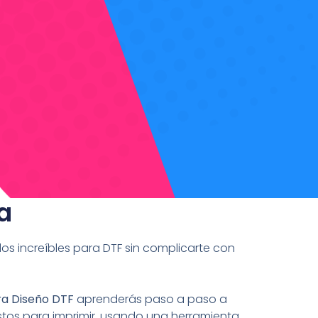
a
s increíbles para DTF sin complicarte con
ra Diseño DTF
aprenderás paso a paso a
listos para imprimir, usando una herramienta