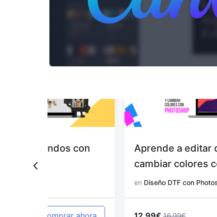
 con
Aprende a editar diseños y
cambiar colores con Photoshop
en
Diseño DTF con Photoshop
12.99€
 ahora
Comprar ahora
16.99€