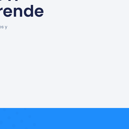
rende
os y