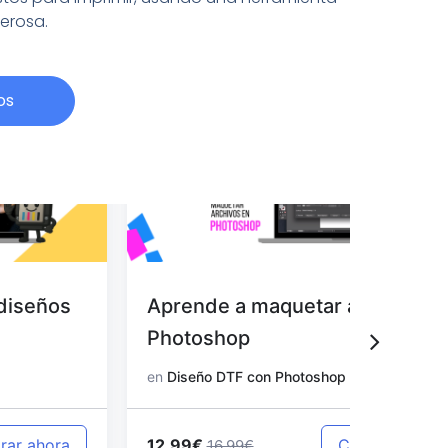
derosa.
os
Aprende a maquetar archivos en
Aprend
Photoshop
en Pho
en
Diseño DTF con Photoshop
en
Diseño
12.99€
12.99€
Comprar ahora
16.99€