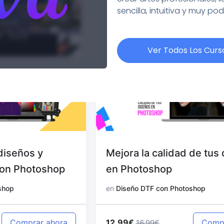
sencilla, intuitiva y muy po
Ver Todos Los Curs
Mejora la calidad de tus diseños
en Photoshop
en
Diseño DTF con Photoshop
12.99€
Comprar ahora
16.99€