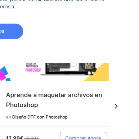
derosa.
os
Aprende a maquetar archivos en
Aprend
Photoshop
en Pho
en
Diseño DTF con Photoshop
en
Diseño
12.99€
12.99€
Comprar ahora
16.99€