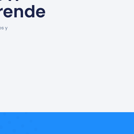
rende
os y