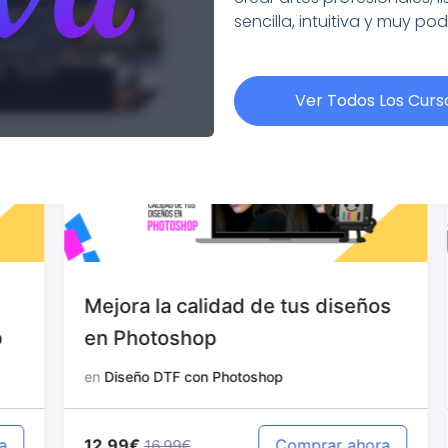
sencilla, intuitiva y muy po
Ver Todos Los Curs
Mejora la calidad de tus diseños
en Photoshop
en
Diseño DTF con Photoshop
12.99€
Comprar ahora
16.99€