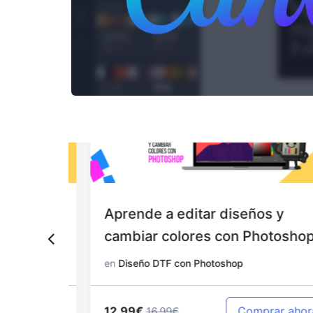
 con
Aprende a editar diseños y
cambiar colores con Photoshop
en
Diseño DTF con Photoshop
12.99€
 ahora
Comprar ahora
16.99€