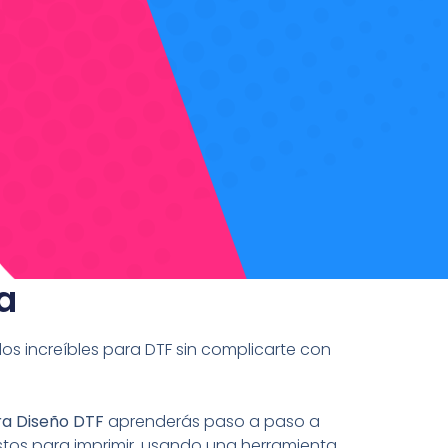
a
s increíbles para DTF sin complicarte con
ra Diseño DTF
aprenderás paso a paso a
listos para imprimir, usando una herramienta