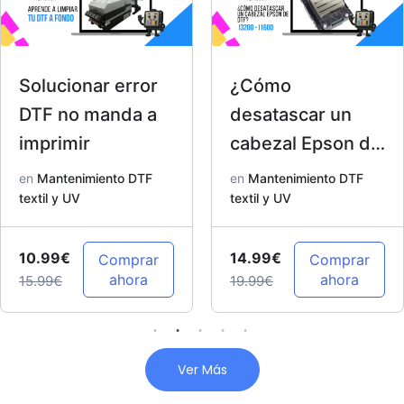
Solucionar error
¿Cómo
DTF no manda a
desatascar un
imprimir
cabezal Epson de
DTF? I3200 –
en
Mantenimiento DTF
en
Mantenimiento DTF
textil y UV
I1600
textil y UV
10.99€
14.99€
Comprar
Comprar
ahora
ahora
15.99€
19.99€
Ver Más