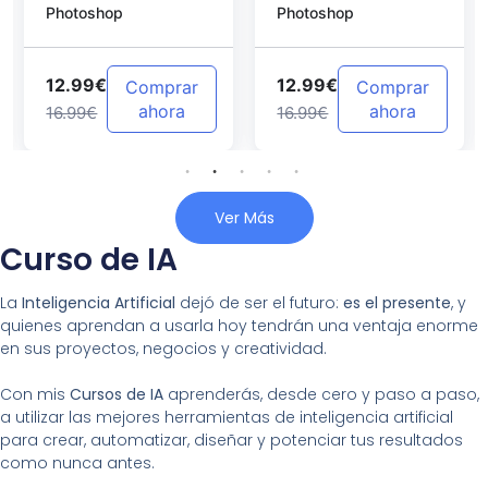
Photoshop
Photoshop
Photoshop
12.99€
12.99€
Comprar
Comprar
ahora
ahora
16.99€
16.99€
Ver Más
Curso de IA
La
Inteligencia Artificial
dejó de ser el futuro:
es el presente
, y
quienes aprendan a usarla hoy tendrán una ventaja enorme
en sus proyectos, negocios y creatividad.
Con mis
Cursos de IA
aprenderás, desde cero y paso a paso,
a utilizar las mejores herramientas de inteligencia artificial
para crear, automatizar, diseñar y potenciar tus resultados
como nunca antes.