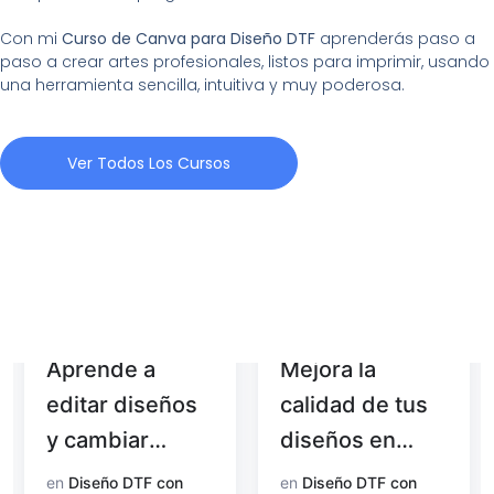
Con mi
Curso de Canva para Diseño DTF
aprenderás paso a
paso a crear artes profesionales, listos para imprimir, usando
una herramienta sencilla, intuitiva y muy poderosa.
Ver Todos Los Cursos
Aprende a
Mejora la
editar diseños
calidad de tus
y cambiar
diseños en
colores con
Photoshop
en
Diseño DTF con
en
Diseño DTF con