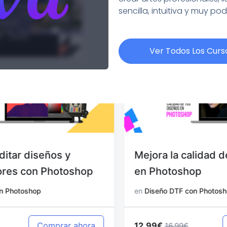
sencilla, intuitiva y muy po
Ver Todos Los Curs
Mejora la calidad de tus diseños
en Photoshop
en
Diseño DTF con Photoshop
12.99€
Comprar ahora
16.99€