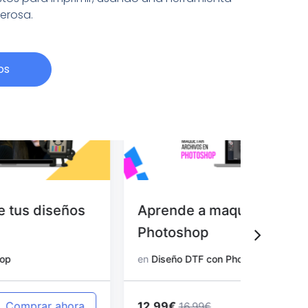
derosa.
os
Aprende a maquetar archivos en
Aprend
Photoshop
en Pho
en
Diseño DTF con Photoshop
en
Diseño
12.99€
12.99€
Comprar ahora
16.99€