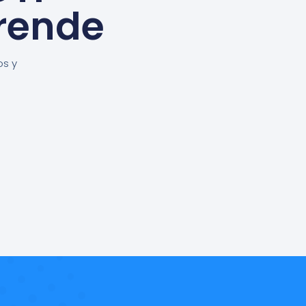
rende
os y