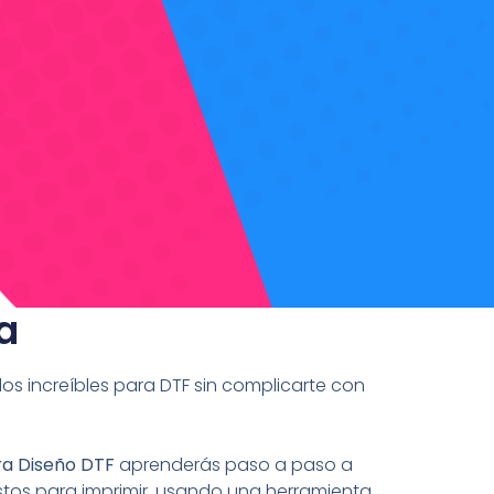
a
s increíbles para DTF sin complicarte con
ra Diseño DTF
aprenderás paso a paso a
listos para imprimir, usando una herramienta