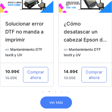
Solucionar error
¿Cómo
DTF no manda a
desatascar un
imprimir
cabezal Epson de
DTF? I3200 –
en
Mantenimiento DTF
en
Mantenimiento DTF
textil y UV
I1600
textil y UV
10.99€
14.99€
Comprar
Comprar
ahora
ahora
15.99€
19.99€
Ver Más