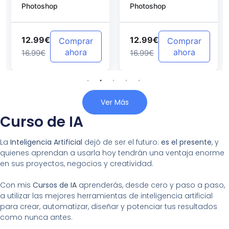
Photoshop
Photoshop
Photoshop
12.99€
12.99€
Comprar
Comprar
ahora
ahora
16.99€
16.99€
Ver Más
Curso de IA
La
Inteligencia Artificial
dejó de ser el futuro:
es el presente
, y
quienes aprendan a usarla hoy tendrán una ventaja enorme
en sus proyectos, negocios y creatividad.
Con mis
Cursos de IA
aprenderás, desde cero y paso a paso,
a utilizar las mejores herramientas de inteligencia artificial
para crear, automatizar, diseñar y potenciar tus resultados
como nunca antes.