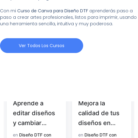
Con mi
Curso de Canva para Diseño DTF
aprenderás paso a
paso a crear artes profesionales, listos para imprimir, usando
una herramienta sencilla, intuitiva y muy poderosa.
Ver Todos Los Cursos
Aprende a
Mejora la
editar diseños
calidad de tus
y cambiar
diseños en
colores con
Photoshop
en
Diseño DTF con
en
Diseño DTF con