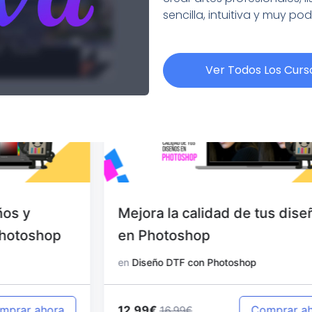
sencilla, intuitiva y muy po
Ver Todos Los Curs
Mejora la calidad de tus diseños
en Photoshop
en
Diseño DTF con Photoshop
12.99€
Comprar ahora
16.99€