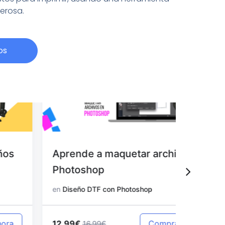
derosa.
os
Aprende a maquetar archivos en
Aprend
Photoshop
en Pho
en
Diseño DTF con Photoshop
en
Diseño
12.99€
12.99€
Comprar ahora
16.99€