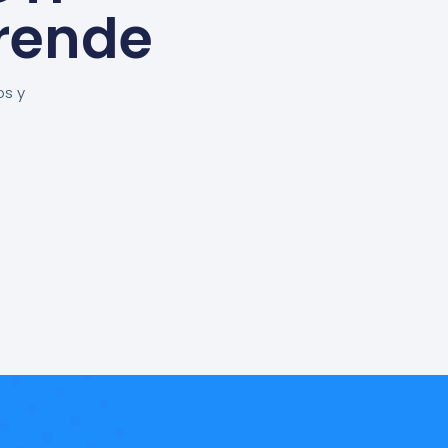
rende
os y