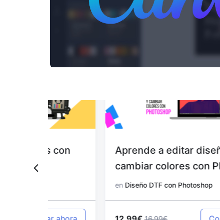
 con
Aprende a editar diseños y
cambiar colores con Photoshop
en
Diseño DTF con Photoshop
12.99€
 ahora
Comprar ahora
16.99€