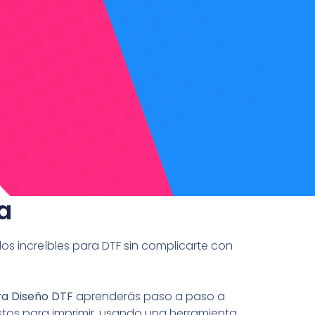
a
s increíbles para DTF sin complicarte con
ra Diseño DTF
aprenderás paso a paso a
listos para imprimir, usando una herramienta