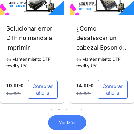
Solucionar error
¿Cómo
DTF no manda a
desatascar un
imprimir
cabezal Epson de
DTF? I3200 –
en
Mantenimiento DTF
en
Mantenimiento DTF
textil y UV
I1600
textil y UV
10.99€
14.99€
Comprar
Comprar
ahora
ahora
15.99€
19.99€
Ver Más