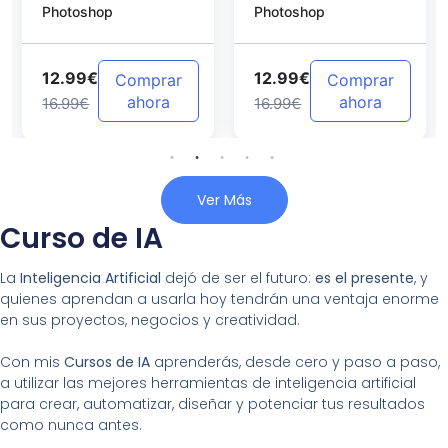
Photoshop
Photoshop
Photoshop
12.99€
12.99€
Comprar
Comprar
ahora
ahora
16.99€
16.99€
Ver Más
Curso de IA
La
Inteligencia Artificial
dejó de ser el futuro:
es el presente
, y
quienes aprendan a usarla hoy tendrán una ventaja enorme
en sus proyectos, negocios y creatividad.
Con mis
Cursos de IA
aprenderás, desde cero y paso a paso,
a utilizar las mejores herramientas de inteligencia artificial
para crear, automatizar, diseñar y potenciar tus resultados
como nunca antes.