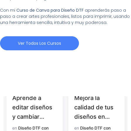
Con mi
Curso de Canva para Diseño DTF
aprenderás paso a
paso a crear artes profesionales, listos para imprimir, usando
una herramienta sencilla, intuitiva y muy poderosa.
Ver Todos Los Cursos
Aprende a
Mejora la
editar diseños
calidad de tus
y cambiar
diseños en
colores con
Photoshop
en
Diseño DTF con
en
Diseño DTF con