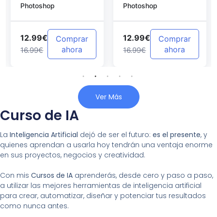
Photoshop
Photoshop
Photoshop
12.99€
12.99€
Comprar
Comprar
ahora
ahora
16.99€
16.99€
Ver Más
Curso de IA
La
Inteligencia Artificial
dejó de ser el futuro:
es el presente
, y
quienes aprendan a usarla hoy tendrán una ventaja enorme
en sus proyectos, negocios y creatividad.
Con mis
Cursos de IA
aprenderás, desde cero y paso a paso,
a utilizar las mejores herramientas de inteligencia artificial
para crear, automatizar, diseñar y potenciar tus resultados
como nunca antes.