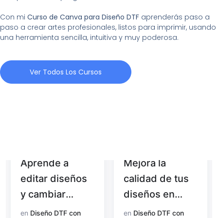
Con mi
Curso de Canva para Diseño DTF
aprenderás paso a
paso a crear artes profesionales, listos para imprimir, usando
una herramienta sencilla, intuitiva y muy poderosa.
Ver Todos Los Cursos
Aprende a
Mejora la
editar diseños
calidad de tus
y cambiar
diseños en
colores con
Photoshop
en
Diseño DTF con
en
Diseño DTF con