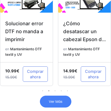
Solucionar error
¿Cómo
DTF no manda a
desatascar un
imprimir
cabezal Epson de
DTF? I3200 –
en
Mantenimiento DTF
en
Mantenimiento DTF
textil y UV
I1600
textil y UV
10.99€
14.99€
Comprar
Comprar
ahora
ahora
15.99€
19.99€
Ver Más