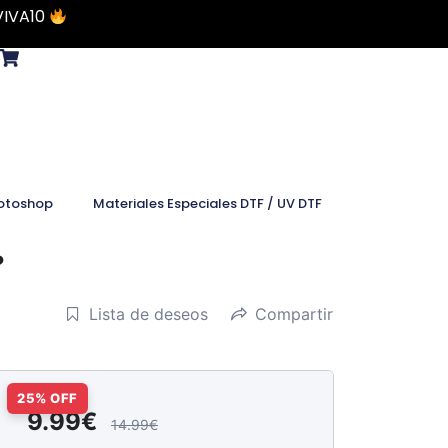
VIVA10
otoshop
Materiales Especiales DTF / UV DTF
?
Lista de deseos
Compartir
9.99€
14.99€