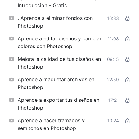
tamaños, resolución, modos de color y organización de
Introducción – Gratis
capas. Se explican de forma clara las herramientas
esenciales de Photoshop aplicadas al diseño DTF,
. Aprende a eliminar fondos con
16:33
incluyendo recorte, máscaras, textos, efectos, gestión
Photoshop
de fondos y preparación de archivos para impresión.
Aprende a editar diseños y cambiar
11:08
La formación se centra en
técnicas profesionales de
colores con Photoshop
diseño DTF
, aprendiendo a crear gráficos impactantes,
Mejora la calidad de tus diseños en
09:15
logotipos, tipografías y composiciones adaptadas a
Photoshop
prendas textiles. Aprenderás a preparar archivos con
transparencia, controlar bordes, evitar halos y
Aprende a maquetar archivos en
22:59
optimizar la calidad de imagen para obtener resultados
Photoshop
nítidos y duraderos en la impresión final.
Aprende a exportar tus diseños en
17:21
Además, el curso incluye módulos específicos sobre
Photoshop
preparación de archivos para producción
, conexión
con flujos de trabajo reales y exportación correcta
Aprende a hacer tramados y
10:24
para impresión DTF. Este enfoque resulta
semitonos en Photoshop
especialmente útil para proyectos de personalización