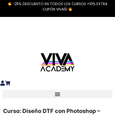
-25% DESCUENTO EN TODOS LOS CURSOS +10% EXTRA
CUPÓN VIVA10
Diseño y preparación de archivos
Materiales Especiales DTF / UV DTF
Curso: Diseño DTF con Photoshop –