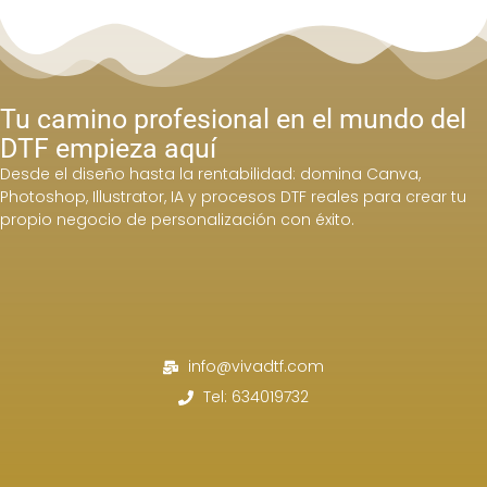
impresión en
https://vivadtf.com
, ampliar
conocimientos técnicos y consejos en el
blog de Viva
DTF
en
https://vivadtf.com/blog
, seguir novedades,
trucos y trabajos reales en el Instagram oficial de Viva
Tu camino profesional en el mundo del
Printers
https://www.instagram.com/vivaprinters_/
y
conocer soluciones avanzadas de personalización y
DTF empieza aquí
relieve en
https://escudos3d.com
.
Desde el diseño hasta la rentabilidad: domina Canva,
Photoshop, Illustrator, IA y procesos DTF reales para crear tu
propio negocio de personalización con éxito.
info@vivadtf.com
Tel: 634019732