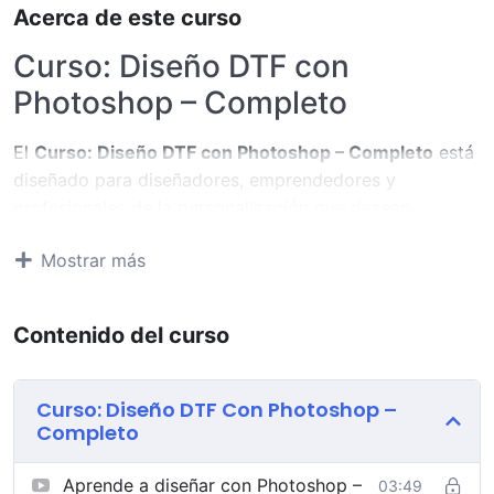
Acerca de este curso
Curso: Diseño DTF con
Photoshop – Completo
El
Curso: Diseño DTF con Photoshop – Completo
está
diseñado para diseñadores, emprendedores y
profesionales de la personalización que desean
dominar el diseño para impresión DTF utilizando
Mostrar más
Adobe Photoshop
, desde los conceptos básicos hasta
técnicas avanzadas orientadas a producción
profesional. Esta formación te permitirá crear archivos
Contenido del curso
optimizados, limpios y listos para imprimir, evitando
errores comunes que afectan a la calidad final del
transfer.
Curso: Diseño DTF Con Photoshop –
Completo
A lo largo del curso aprenderás a
configurar
correctamente Photoshop para DTF
, trabajando con
Aprende a diseñar con Photoshop –
03:49