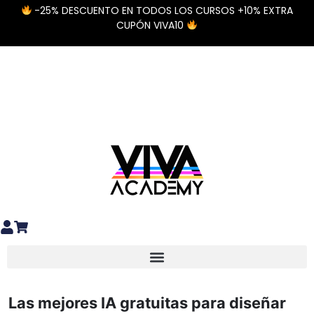
-25% DESCUENTO EN TODOS LOS CURSOS +10% EXTRA
CUPÓN VIVA10
Diseño y preparación de archivos
Materiales Especiales DTF / UV DTF
Las mejores IA gratuitas para diseñar