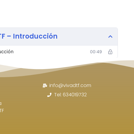
F – Introducción
ucción
00:49
info@vivadtf.com
Tel: 634019732
a
TF