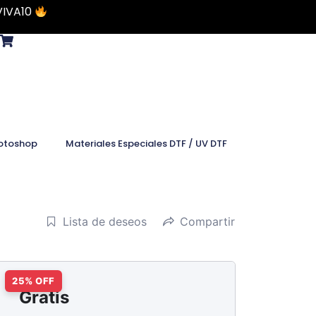
VIVA10
otoshop
Materiales Especiales DTF / UV DTF
Lista de deseos
Compartir
Gratis