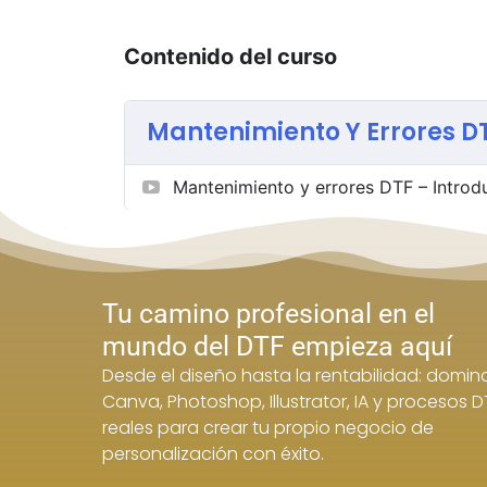
Contenido del curso
Mantenimiento Y Errores DT
Mantenimiento y errores DTF – Introd
Tu camino profesional en el
mundo del DTF empieza aquí
Desde el diseño hasta la rentabilidad: domin
Canva, Photoshop, Illustrator, IA y procesos D
reales para crear tu propio negocio de
personalización con éxito.