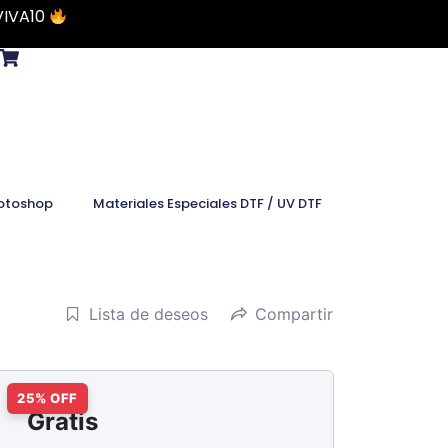
VIVA10
otoshop
Materiales Especiales DTF / UV DTF
Lista de deseos
Compartir
Gratis