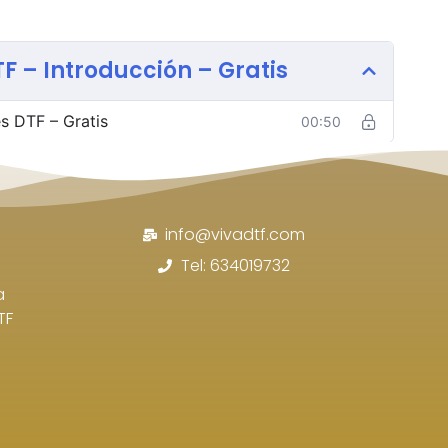
F – Introducción – Gratis
s DTF – Gratis
00:50
info@vivadtf.com
Tel: 634019732
a
TF