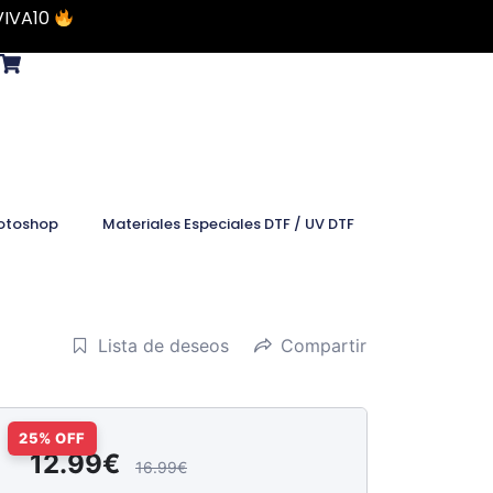
VIVA10
otoshop
Materiales Especiales DTF / UV DTF
Lista de deseos
Compartir
12.99€
16.99€