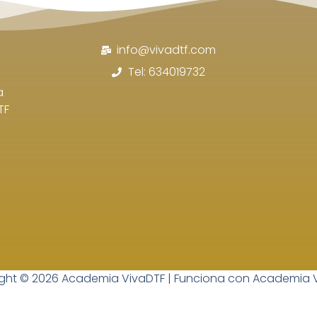
específicas para
exportar diseños destinados a
rs DTF, parches o aplicaciones especiales. Este
ra trabajos de personalización avanzada como los
info@vivadtf.com
exportación correcta es fundamental para obtener
Tel: 634019732
a
s que quieren aprender a exportar correctamente
TF
uscan optimizar su flujo de trabajo y evitar
orrectamente Diseños en Canva
forma parte de la
emy
, donde encontrarás cursos prácticos
onal. Puedes acceder a toda la formación en
iones de impresión en
https://vivadtf.com
, ampliar
tps://vivadtf.com/blog
, seguir consejos, novedades
ght © 2026 Academia VivaDTF | Funciona con Academia 
Viva Printers
/
y conocer soluciones avanzadas de