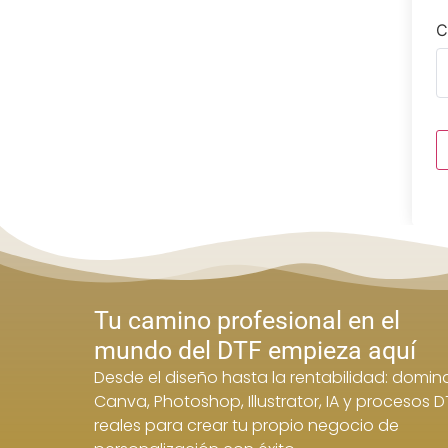
C
Tu camino profesional en el
mundo del DTF empieza aquí
Desde el diseño hasta la rentabilidad: domin
Canva, Photoshop, Illustrator, IA y procesos D
reales para crear tu propio negocio de