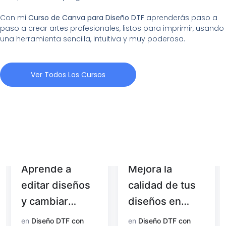
Con mi
Curso de Canva para Diseño DTF
aprenderás paso a
paso a crear artes profesionales, listos para imprimir, usando
una herramienta sencilla, intuitiva y muy poderosa.
Ver Todos Los Cursos
Aprende a
Mejora la
editar diseños
calidad de tus
y cambiar
diseños en
colores con
Photoshop
en
Diseño DTF con
en
Diseño DTF con