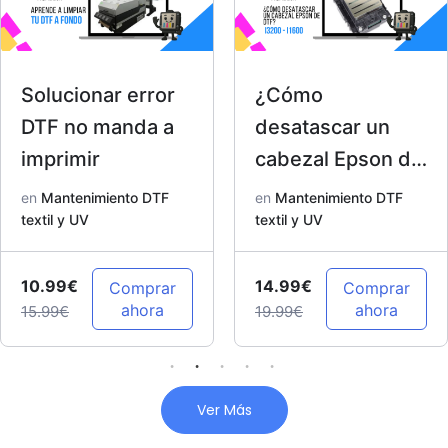
Solucionar error
¿Cómo
DTF no manda a
desatascar un
imprimir
cabezal Epson de
DTF? I3200 –
en
Mantenimiento DTF
en
Mantenimiento DTF
textil y UV
I1600
textil y UV
10.99€
14.99€
Comprar
Comprar
ahora
ahora
15.99€
19.99€
Ver Más