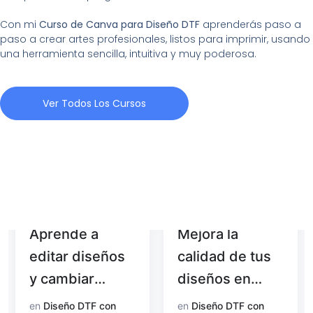
Con mi
Curso de Canva para Diseño DTF
aprenderás paso a
paso a crear artes profesionales, listos para imprimir, usando
una herramienta sencilla, intuitiva y muy poderosa.
Ver Todos Los Cursos
Aprende a
Mejora la
editar diseños
calidad de tus
y cambiar
diseños en
colores con
Photoshop
en
Diseño DTF con
en
Diseño DTF con