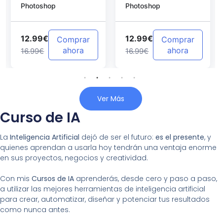
Photoshop
Photoshop
Photoshop
12.99€
12.99€
Comprar
Comprar
ahora
ahora
16.99€
16.99€
Ver Más
Curso de IA
La
Inteligencia Artificial
dejó de ser el futuro:
es el presente
, y
quienes aprendan a usarla hoy tendrán una ventaja enorme
en sus proyectos, negocios y creatividad.
Con mis
Cursos de IA
aprenderás, desde cero y paso a paso,
a utilizar las mejores herramientas de inteligencia artificial
para crear, automatizar, diseñar y potenciar tus resultados
como nunca antes.