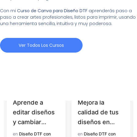
Con mi
Curso de Canva para Diseño DTF
aprenderás paso a
paso a crear artes profesionales, listos para imprimir, usando
una herramienta sencilla, intuitiva y muy poderosa.
Ver Todos Los Cursos
Aprende a
Mejora la
editar diseños
calidad de tus
y cambiar
diseños en
colores con
Photoshop
en
Diseño DTF con
en
Diseño DTF con