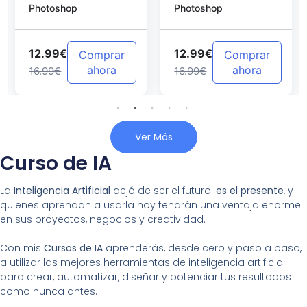
Photoshop
Photoshop
Photoshop
12.99€
12.99€
Comprar
Comprar
ahora
ahora
16.99€
16.99€
Ver Más
Curso de IA
La
Inteligencia Artificial
dejó de ser el futuro:
es el presente
, y
quienes aprendan a usarla hoy tendrán una ventaja enorme
en sus proyectos, negocios y creatividad.
Con mis
Cursos de IA
aprenderás, desde cero y paso a paso,
a utilizar las mejores herramientas de inteligencia artificial
para crear, automatizar, diseñar y potenciar tus resultados
como nunca antes.