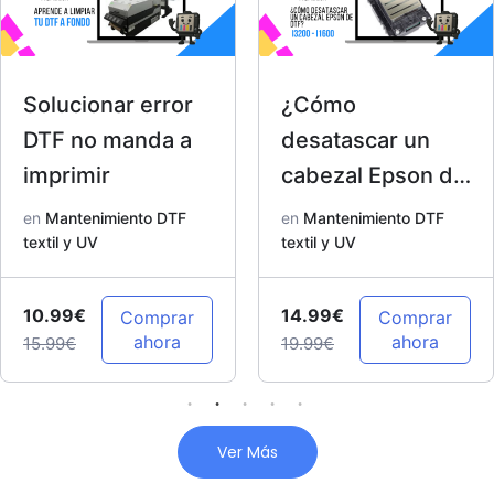
Solucionar error
¿Cómo
DTF no manda a
desatascar un
imprimir
cabezal Epson de
DTF? I3200 –
en
Mantenimiento DTF
en
Mantenimiento DTF
textil y UV
I1600
textil y UV
10.99€
14.99€
Comprar
Comprar
ahora
ahora
15.99€
19.99€
Ver Más