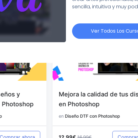
sencilla, intuitiva y muy po
Ver Todos Los Curs
Mejora la calidad de tus diseños
en Photoshop
en
Diseño DTF con Photoshop
12.99€
Comprar ahora
16.99€