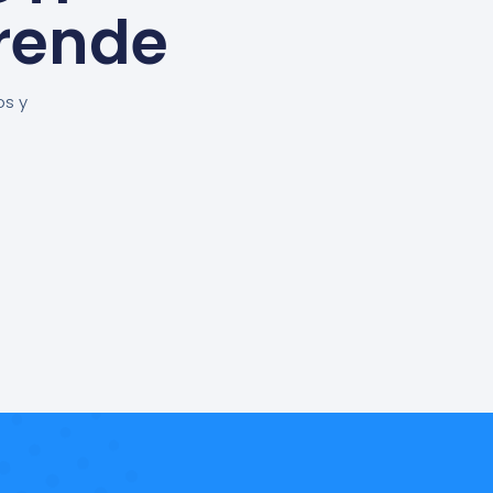
rende
os y