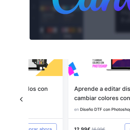
 con
Aprende a editar diseños y
cambiar colores con Photoshop
en
Diseño DTF con Photoshop
12.99€
 ahora
Comprar ahora
16.99€