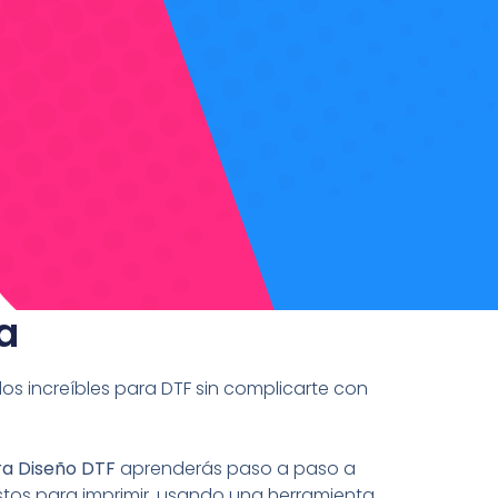
a
s increíbles para DTF sin complicarte con
ra Diseño DTF
aprenderás paso a paso a
listos para imprimir, usando una herramienta