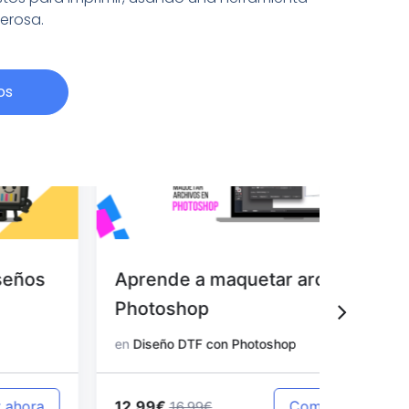
derosa.
os
Aprende a maquetar archivos en
Aprend
Photoshop
en Pho
en
Diseño DTF con Photoshop
en
Diseño
12.99€
12.99€
Comprar ahora
16.99€