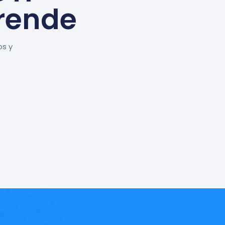
rende
os y