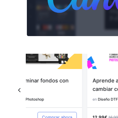
 con
Aprende a editar diseños y
cambiar colores con Photoshop
en
Diseño DTF con Photoshop
12.99€
 ahora
Comprar ahora
16.99€