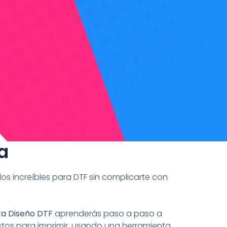
a
s increíbles para DTF sin complicarte con
ra Diseño DTF
aprenderás paso a paso a
listos para imprimir, usando una herramienta