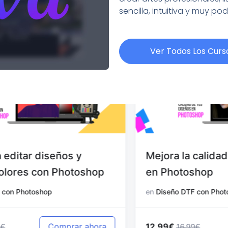
sencilla, intuitiva y muy po
Ver Todos Los Curs
Mejora la calidad de tus diseños
en Photoshop
en
Diseño DTF con Photoshop
12.99€
Comprar ahora
16.99€