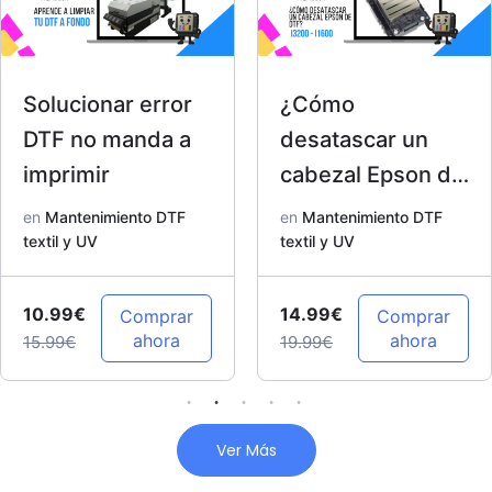
Solucionar error
¿Cómo
DTF no manda a
desatascar un
imprimir
cabezal Epson de
DTF? I3200 –
en
Mantenimiento DTF
en
Mantenimiento DTF
textil y UV
I1600
textil y UV
10.99€
14.99€
Comprar
Comprar
ahora
ahora
15.99€
19.99€
Ver Más