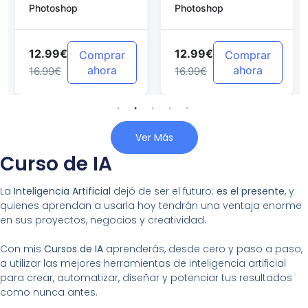
Photoshop
Photoshop
Photoshop
12.99€
12.99€
Comprar
Comprar
ahora
ahora
16.99€
16.99€
Ver Más
Curso de IA
La
Inteligencia Artificial
dejó de ser el futuro:
es el presente
, y
quienes aprendan a usarla hoy tendrán una ventaja enorme
en sus proyectos, negocios y creatividad.
Con mis
Cursos de IA
aprenderás, desde cero y paso a paso,
a utilizar las mejores herramientas de inteligencia artificial
para crear, automatizar, diseñar y potenciar tus resultados
como nunca antes.