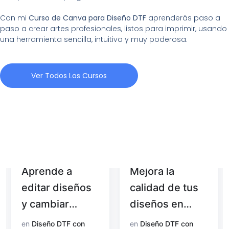
Con mi
Curso de Canva para Diseño DTF
aprenderás paso a
paso a crear artes profesionales, listos para imprimir, usando
una herramienta sencilla, intuitiva y muy poderosa.
Ver Todos Los Cursos
Aprende a
Mejora la
editar diseños
calidad de tus
y cambiar
diseños en
colores con
Photoshop
en
Diseño DTF con
en
Diseño DTF con