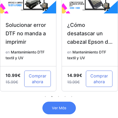
Solucionar error
¿Cómo
DTF no manda a
desatascar un
imprimir
cabezal Epson de
DTF? I3200 –
en
Mantenimiento DTF
en
Mantenimiento DTF
textil y UV
I1600
textil y UV
10.99€
14.99€
Comprar
Comprar
ahora
ahora
15.99€
19.99€
Ver Más