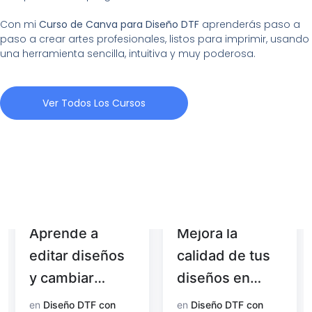
Con mi
Curso de Canva para Diseño DTF
aprenderás paso a
paso a crear artes profesionales, listos para imprimir, usando
una herramienta sencilla, intuitiva y muy poderosa.
Ver Todos Los Cursos
Aprende a
Mejora la
editar diseños
calidad de tus
y cambiar
diseños en
colores con
Photoshop
en
Diseño DTF con
en
Diseño DTF con