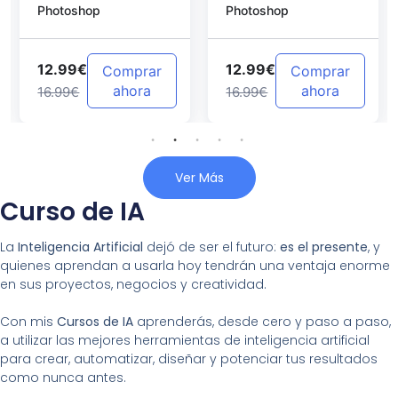
Photoshop
Photoshop
Photoshop
12.99€
12.99€
Comprar
Comprar
ahora
ahora
16.99€
16.99€
Ver Más
Curso de IA
La
Inteligencia Artificial
dejó de ser el futuro:
es el presente
, y
quienes aprendan a usarla hoy tendrán una ventaja enorme
en sus proyectos, negocios y creatividad.
Con mis
Cursos de IA
aprenderás, desde cero y paso a paso,
a utilizar las mejores herramientas de inteligencia artificial
para crear, automatizar, diseñar y potenciar tus resultados
como nunca antes.