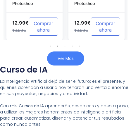
Photoshop
Photoshop
Photoshop
12.99€
12.99€
Comprar
Comprar
ahora
ahora
16.99€
16.99€
Ver Más
Curso de IA
La
Inteligencia Artificial
dejó de ser el futuro:
es el presente
, y
quienes aprendan a usarla hoy tendrán una ventaja enorme
en sus proyectos, negocios y creatividad.
Con mis
Cursos de IA
aprenderás, desde cero y paso a paso,
a utilizar las mejores herramientas de inteligencia artificial
para crear, automatizar, diseñar y potenciar tus resultados
como nunca antes.