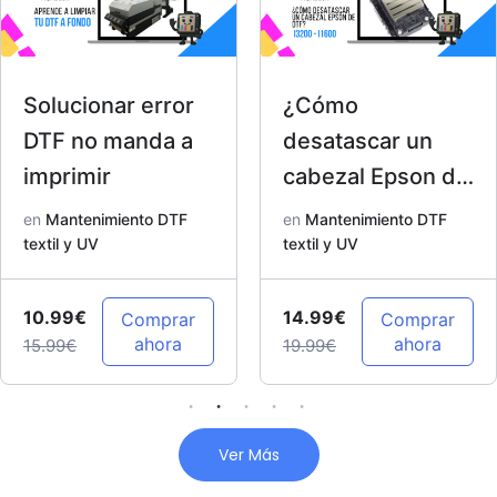
Solucionar error
¿Cómo
DTF no manda a
desatascar un
imprimir
cabezal Epson de
DTF? I3200 –
en
Mantenimiento DTF
en
Mantenimiento DTF
textil y UV
I1600
textil y UV
10.99€
14.99€
Comprar
Comprar
ahora
ahora
15.99€
19.99€
Ver Más