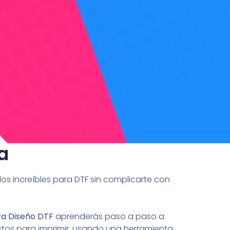
a
s increíbles para DTF sin complicarte con
ra Diseño DTF
aprenderás paso a paso a
listos para imprimir, usando una herramienta