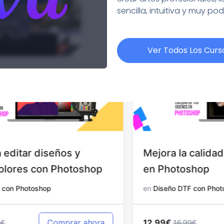
sencilla, intuitiva y muy po
Ver Todos Los Curs
Mejora la calidad de tus diseños
en Photoshop
en
Diseño DTF con Photoshop
12.99€
Comprar ahora
16.99€