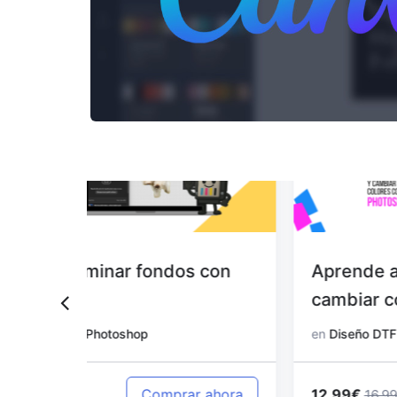
 con
Aprende a editar diseños y
cambiar colores con Photoshop
en
Diseño DTF con Photoshop
12.99€
 ahora
Comprar ahora
16.99€