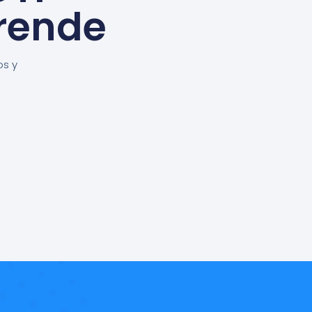
rende
os y