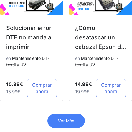
Solucionar error
¿Cómo
DTF no manda a
desatascar un
imprimir
cabezal Epson de
DTF? I3200 –
en
Mantenimiento DTF
en
Mantenimiento DTF
textil y UV
I1600
textil y UV
10.99€
14.99€
Comprar
Comprar
ahora
ahora
15.99€
19.99€
Ver Más