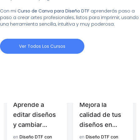
Con mi
Curso de Canva para Diseño DTF
aprenderás paso a
paso a crear artes profesionales, listos para imprimir, usando
una herramienta sencilla, intuitiva y muy poderosa.
Ver Todos Los Cursos
Aprende a
Mejora la
editar diseños
calidad de tus
y cambiar
diseños en
colores con
Photoshop
en
Diseño DTF con
en
Diseño DTF con