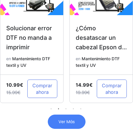
Solucionar error
¿Cómo
DTF no manda a
desatascar un
imprimir
cabezal Epson de
DTF? I3200 –
en
Mantenimiento DTF
en
Mantenimiento DTF
textil y UV
I1600
textil y UV
10.99€
14.99€
Comprar
Comprar
ahora
ahora
15.99€
19.99€
Ver Más