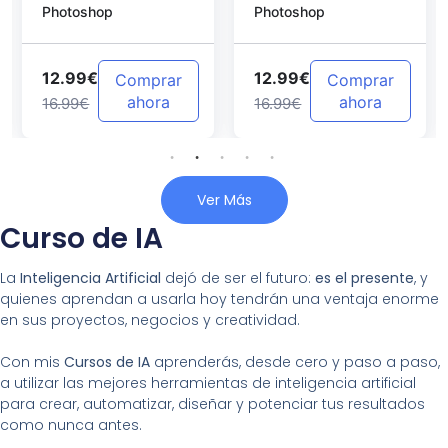
Photoshop
Photoshop
Photoshop
12.99€
12.99€
Comprar
Comprar
ahora
ahora
16.99€
16.99€
Ver Más
Curso de IA
La
Inteligencia Artificial
dejó de ser el futuro:
es el presente
, y
quienes aprendan a usarla hoy tendrán una ventaja enorme
en sus proyectos, negocios y creatividad.
Con mis
Cursos de IA
aprenderás, desde cero y paso a paso,
a utilizar las mejores herramientas de inteligencia artificial
para crear, automatizar, diseñar y potenciar tus resultados
como nunca antes.