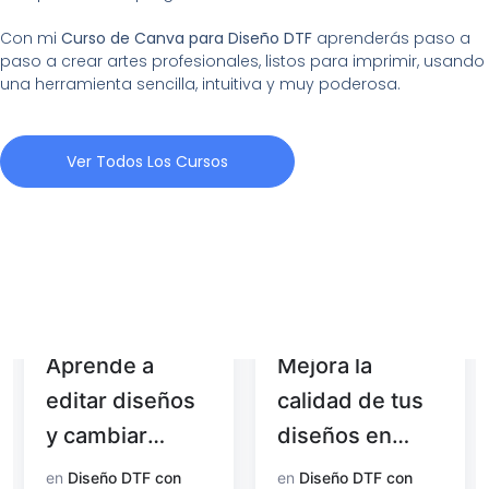
Con mi
Curso de Canva para Diseño DTF
aprenderás paso a
paso a crear artes profesionales, listos para imprimir, usando
una herramienta sencilla, intuitiva y muy poderosa.
Ver Todos Los Cursos
Aprende a
Mejora la
editar diseños
calidad de tus
y cambiar
diseños en
colores con
Photoshop
en
Diseño DTF con
en
Diseño DTF con