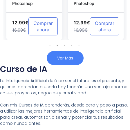
Photoshop
Photoshop
Photoshop
12.99€
12.99€
Comprar
Comprar
ahora
ahora
16.99€
16.99€
Ver Más
Curso de IA
La
Inteligencia Artificial
dejó de ser el futuro:
es el presente
, y
quienes aprendan a usarla hoy tendrán una ventaja enorme
en sus proyectos, negocios y creatividad.
Con mis
Cursos de IA
aprenderás, desde cero y paso a paso,
a utilizar las mejores herramientas de inteligencia artificial
para crear, automatizar, diseñar y potenciar tus resultados
como nunca antes.