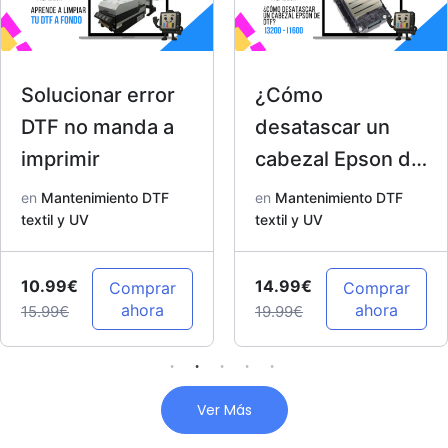
Solucionar error
¿Cómo
DTF no manda a
desatascar un
imprimir
cabezal Epson de
DTF? I3200 –
en
Mantenimiento DTF
en
Mantenimiento DTF
textil y UV
I1600
textil y UV
10.99€
14.99€
Comprar
Comprar
ahora
ahora
15.99€
19.99€
Ver Más