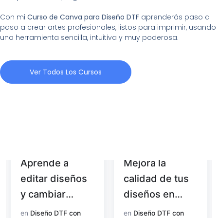
Con mi
Curso de Canva para Diseño DTF
aprenderás paso a
paso a crear artes profesionales, listos para imprimir, usando
una herramienta sencilla, intuitiva y muy poderosa.
Ver Todos Los Cursos
Aprende a
Mejora la
editar diseños
calidad de tus
y cambiar
diseños en
colores con
Photoshop
en
Diseño DTF con
en
Diseño DTF con