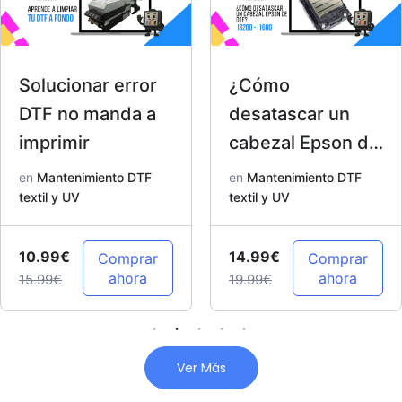
Solucionar error
¿Cómo
DTF no manda a
desatascar un
imprimir
cabezal Epson de
DTF? I3200 –
en
Mantenimiento DTF
en
Mantenimiento DTF
textil y UV
I1600
textil y UV
10.99€
14.99€
Comprar
Comprar
ahora
ahora
15.99€
19.99€
Ver Más