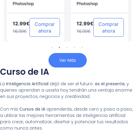
Photoshop
Photoshop
Photoshop
12.99€
12.99€
Comprar
Comprar
ahora
ahora
16.99€
16.99€
Ver Más
Curso de IA
La
Inteligencia Artificial
dejó de ser el futuro:
es el presente
, y
quienes aprendan a usarla hoy tendrán una ventaja enorme
en sus proyectos, negocios y creatividad.
Con mis
Cursos de IA
aprenderás, desde cero y paso a paso,
a utilizar las mejores herramientas de inteligencia artificial
para crear, automatizar, diseñar y potenciar tus resultados
como nunca antes.