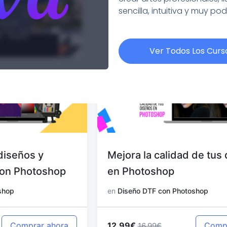
sencilla, intuitiva y muy po
Ver Todos Los Curs
Mejora la calidad de tus diseños
en Photoshop
en
Diseño DTF con Photoshop
12.99€
Comprar ahora
16.99€