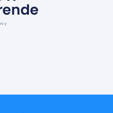
rende
os y