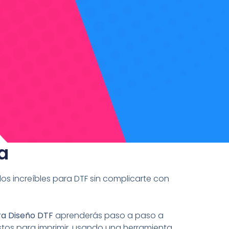
a
s increíbles para DTF sin complicarte con
ra Diseño DTF
aprenderás paso a paso a
listos para imprimir, usando una herramienta