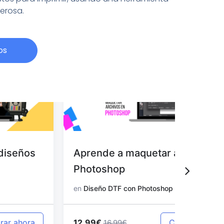
derosa.
os
Aprende a maquetar archivos en
Aprend
Photoshop
en Pho
en
Diseño DTF con Photoshop
en
Diseño
12.99€
12.99€
Comprar ahora
16.99€