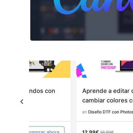
 con
Aprende a editar diseños y
cambiar colores con Photoshop
en
Diseño DTF con Photoshop
12.99€
 ahora
Comprar ahora
16.99€