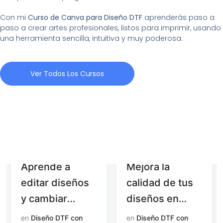
Con mi
Curso de Canva para Diseño DTF
aprenderás paso a
paso a crear artes profesionales, listos para imprimir, usando
una herramienta sencilla, intuitiva y muy poderosa.
Ver Todos Los Cursos
Aprende a
Mejora la
editar diseños
calidad de tus
y cambiar
diseños en
colores con
Photoshop
en
Diseño DTF con
en
Diseño DTF con