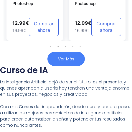
Photoshop
Photoshop
Photoshop
12.99€
12.99€
Comprar
Comprar
ahora
ahora
16.99€
16.99€
Ver Más
Curso de IA
La
Inteligencia Artificial
dejó de ser el futuro:
es el presente
, y
quienes aprendan a usarla hoy tendrán una ventaja enorme
en sus proyectos, negocios y creatividad.
Con mis
Cursos de IA
aprenderás, desde cero y paso a paso,
a utilizar las mejores herramientas de inteligencia artificial
para crear, automatizar, diseñar y potenciar tus resultados
como nunca antes.