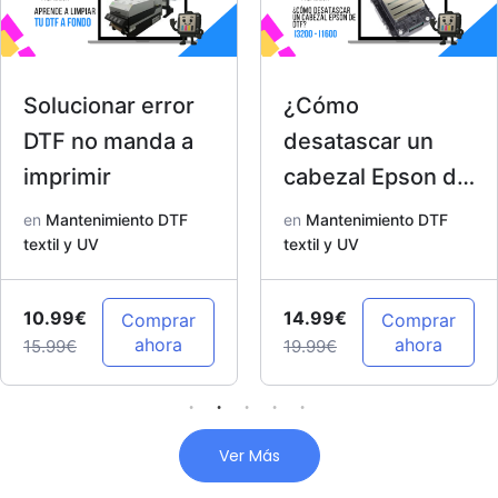
Solucionar error
¿Cómo
DTF no manda a
desatascar un
imprimir
cabezal Epson de
DTF? I3200 –
en
Mantenimiento DTF
en
Mantenimiento DTF
textil y UV
I1600
textil y UV
10.99€
14.99€
Comprar
Comprar
ahora
ahora
15.99€
19.99€
Ver Más