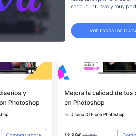
sencilla, intuitiva y muy po
Ver Todos Los Curs
Mejora la calidad de tus diseños
en Photoshop
en
Diseño DTF con Photoshop
12.99€
Comprar ahora
16.99€