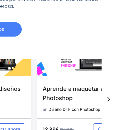
derosa.
os
Aprende a maquetar archivos en
Aprend
Photoshop
en Pho
en
Diseño DTF con Photoshop
en
Diseño
12.99€
12.99€
Comprar ahora
16.99€