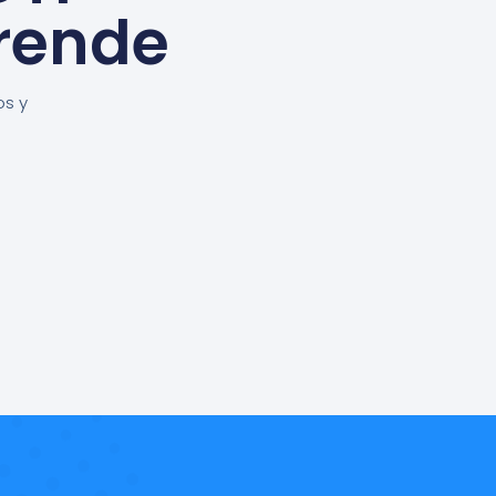
rende
os y