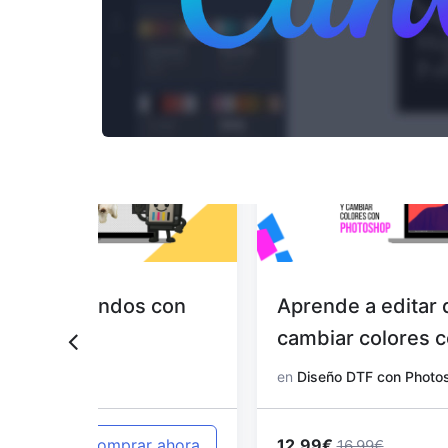
 con
Aprende a editar diseños y
cambiar colores con Photoshop
en
Diseño DTF con Photoshop
12.99€
 ahora
Comprar ahora
16.99€