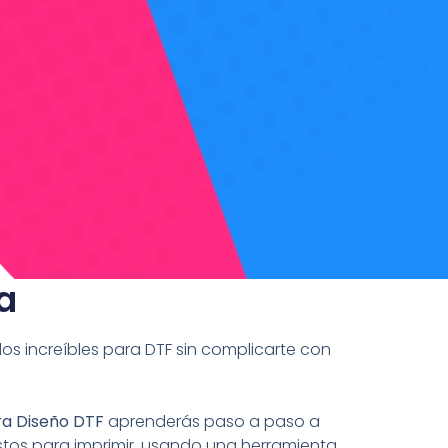
a
s increíbles para DTF sin complicarte con
ra Diseño DTF
aprenderás paso a paso a
listos para imprimir, usando una herramienta