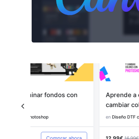
 con
Aprende a editar diseños y
cambiar colores con Photoshop
en
Diseño DTF con Photoshop
12.99€
 ahora
Comprar ahora
16.99€