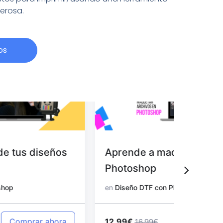
derosa.
os
Aprende a maquetar archivos en
Aprend
Photoshop
en Pho
en
Diseño DTF con Photoshop
en
Diseño
12.99€
12.99€
Comprar ahora
16.99€