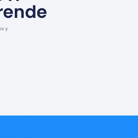
rende
os y