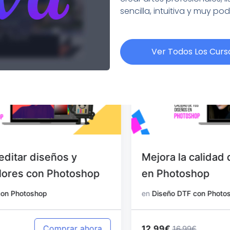
sencilla, intuitiva y muy po
Ver Todos Los Curs
Mejora la calidad de tus diseños
en Photoshop
en
Diseño DTF con Photoshop
12.99€
Comprar ahora
16.99€