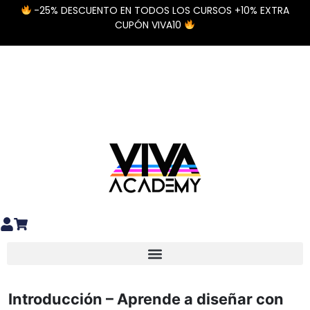
-25% DESCUENTO EN TODOS LOS CURSOS +10% EXTRA
CUPÓN VIVA10
Diseño y preparación de archivos
Materiales Especiales DTF / UV DTF
Introducción – Aprende a diseñar con