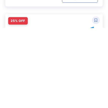
Mejora la calidad de tus diseños en
Photoshop
en
Diseño DTF con Photoshop