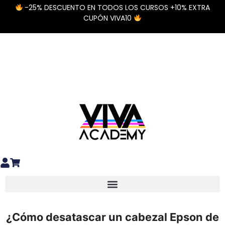
-25% DESCUENTO EN TODOS LOS CURSOS +10% EXTRA
CUPÓN VIVA10
Diseño y preparación de archivos
Materiales Especiales DTF / UV DTF
¿Cómo desatascar un cabezal Epson de