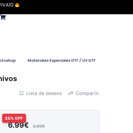
VIVA10
otoshop
Materiales Especiales DTF / UV DTF
hivos
Lista de deseos
Compartir
6.99€
9.99€