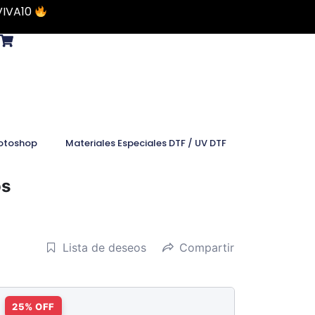
VIVA10
otoshop
Materiales Especiales DTF / UV DTF
os
Lista de deseos
Compartir