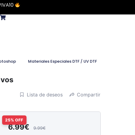
VIVA10
otoshop
Materiales Especiales DTF / UV DTF
ivos
Lista de deseos
Compartir
6.99€
9.99€