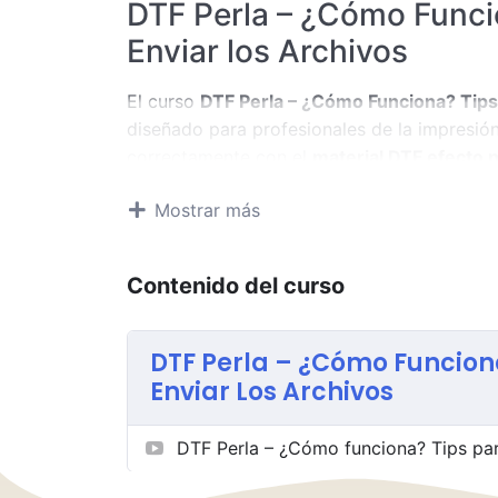
DTF Perla – ¿Cómo Funci
Enviar los Archivos
El curso
DTF Perla – ¿Cómo Funciona? Tips
diseñado para profesionales de la impresió
correctamente con el
material DTF efecto p
que aporta brillo suave, profundidad y un 
Mostrar más
formación te permitirá comprender cómo fu
limpios, duraderos y de alta calidad.
Contenido del curso
A lo largo del curso aprenderás
qué es el D
cómo se comporta durante la impresión, el c
frente al DTF convencional y otros material
DTF Perla – ¿Cómo Funcion
necesarios para mantener el efecto perlado s
Enviar Los Archivos
lavados.
La formación se centra en los
ajustes corr
DTF Perla – ¿Cómo funciona? Tips par
incluyendo la correcta gestión de la tinta 
parámetros de presión, temperatura y tiemp